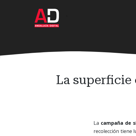
Ir
al
·
contenido
principal
La superficie
La
campaña de s
recolección tiene