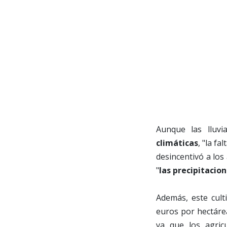
Aunque las lluv
climáticas
, "la f
desincentivó a los
"
las precipitacio
Además, este cul
euros por hectáre
ya que los agric