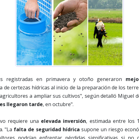
ias registradas en primavera y otoño generaron
mejo
alta de certezas hídricas al inicio de la preparación de los te
 agricultores a ampliar sus cultivos", según detalló Miguel d
nes llegaron tarde
, en octubre".
tivo requiere una
elevada inversión
, estimada entre los 
a. "La
falta de seguridad hídrica
supone un riesgo económ
ultores podrían enfrentar pérdidas significativas si no