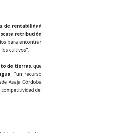
a de rentabilidad
escasa retribución
rios para encontrar
os cultivos".
to de tierras
, que
 agua
, "un recurso
esde Asaja Córdoba
a competitividad del