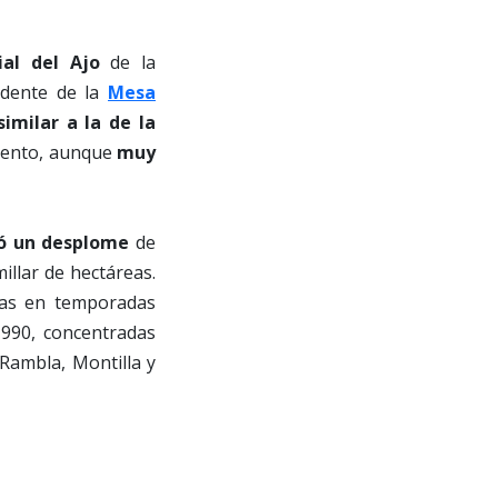
ial del Ajo
de la
idente de la
Mesa
similar a la de la
iento, aunque
muy
ió un desplome
de
illar de hectáreas.
adas en temporadas
990, concentradas
Rambla, Montilla y