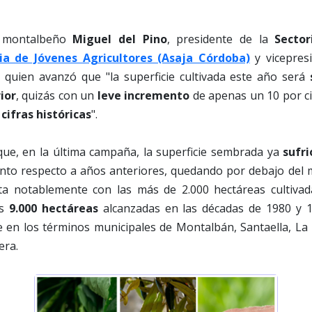
l montalbeño
Miguel del Pino
, presidente de la
Sector
ia de Jóvenes Agricultores (Asaja Córdoba)
y vicepres
, quien avanzó que "la superficie cultivada este año será
ior
, quizás con un
leve incremento
de apenas un 10 por c
cifras históricas
".
que, en la última campaña, la superficie sembrada ya
sufr
nto respecto a años anteriores, quedando por debajo del m
sta notablemente con las más de 2.000 hectáreas cultiv
as
9.000 hectáreas
alcanzadas en las décadas de 1980 y 1
en los términos municipales de Montalbán, Santaella, La 
era.