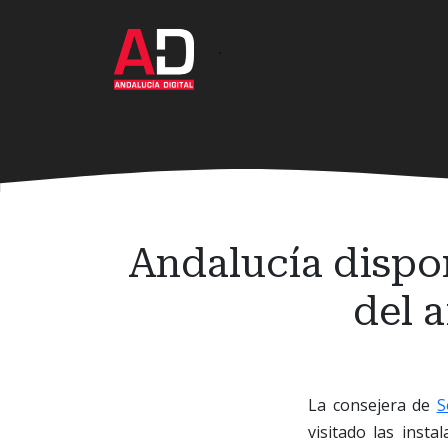
Ir
al
·
contenido
principal
Andalucía dispon
del a
La consejera de
S
visitado las inst