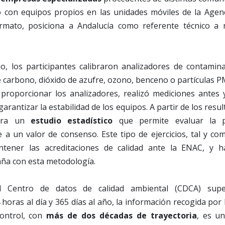
con equipos propios en las unidades móviles de la Agencia
mato, posiciona a Andalucía como referente técnico a n
cio, los participantes calibraron analizadores de contamin
arbono, dióxido de azufre, ozono, benceno o partículas PM
proporcionar los analizadores, realizó mediciones antes
arantizar la estabilidad de los equipos. A partir de los resu
bora un
estudio estadístico
que permite evaluar la p
e a un valor de consenso. Este tipo de ejercicios, tal y co
ntener las acreditaciones de calidad ante la ENAC, y 
aña con esta metodología.
l Centro de datos de calidad ambiental (CDCA) sup
horas al día y 365 días al año, la información recogida por l
control, con
más de dos décadas de trayectoria
, es un