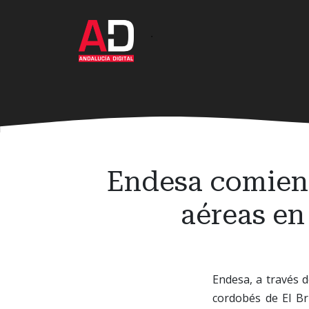
Ir
al
·
contenido
principal
Endesa comienz
aéreas en
Endesa, a través d
cordobés de El Br