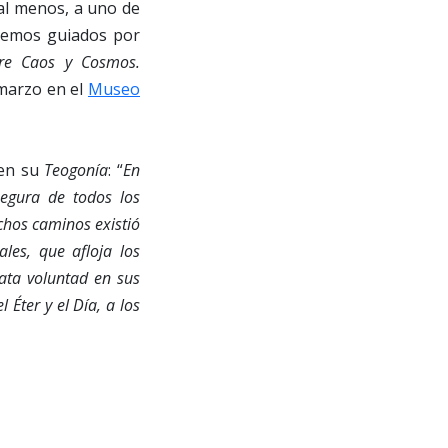
 al menos, a uno de
rremos guiados por
tre Caos y Cosmos.
 marzo en el
Museo
 en su
Teogonía
: “
En
segura de todos los
chos caminos existió
les, que afloja los
ata voluntad en sus
Éter y el Día, a los