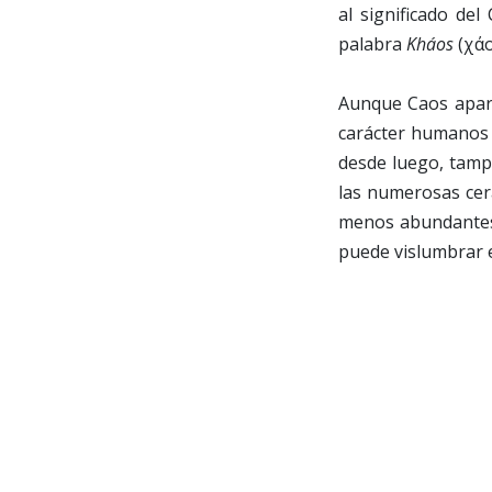
al significado del
palabra
Kháos
(χάο
Aunque Caos apare
carácter humanos a
desde luego, tampo
las numerosas cer
menos abundantes,
puede vislumbrar e