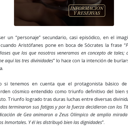
er un “personaje” secundario, casi episódico, en el imagi
, cuando Aristófanes pone en boca de Sócrates la frase “
P
ioses que los que nosotros veneramos en concepto de tales; a 
e aquí las tres divinidades
” lo hace con la intención de burla
a.
do si tenemos en cuenta que el protagonista básico d
Orden cósmico entendido como triunfo definitivo del bien s
sto. Triunfo logrado tras duras luchas entre diversas divinid
os terminaron sus fatigas y por la fuerza decidieron con los Tit
dicación de Gea animaron a Zeus Olímpico de amplia mirada
s Inmortales. Y él les distribuyó bien las dignidades
”.