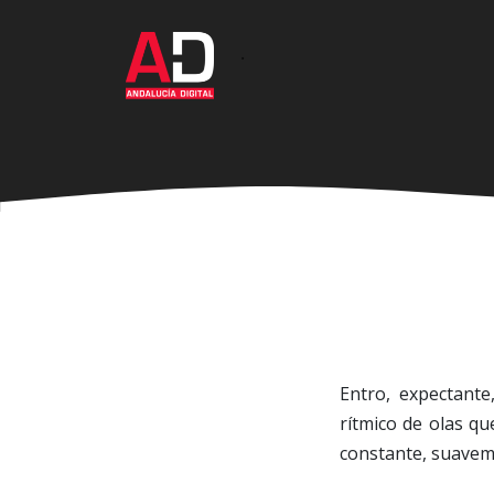
Ir
al
·
contenido
principal
Entro, expectant
rítmico de olas qu
constante, suavem