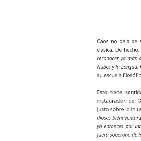
Caos no deja de s
clásica. De hecho
reconocer ya más d
Nubes y la Lengua; h
su escuela filosófic
Esto tiene senti
instauración del 
justo sobre lo inju
dioses bienaventurad
ya entonces por in
fuera soberano de lo