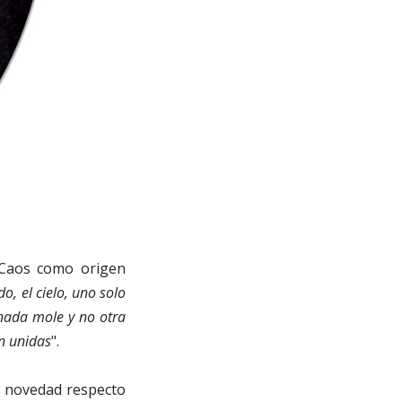
 Caos como origen
do, el cielo, uno solo
enada mole y no otra
en unidas
".
a novedad respecto