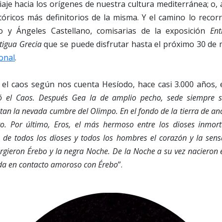
 viaje hacia los orígenes de nuestra cultura mediterránea; o,
óricos más definitorios de la misma. Y el camino lo reco
 y Ángeles Castellano, comisarias de la exposición
En
tigua Grecia
que se puede disfrutar hasta el próximo 30 de
onal
.
l caos según nos cuenta Hesíodo, hace casi 3.000 años,
ió el Caos. Después Gea la de amplio pecho, sede siempre 
tan la nevada cumbre del Olimpo. En el fondo de la tierra de an
ro. Por último, Eros, el más hermoso entre los dioses inmorta
 de todos los dioses y todos los hombres el corazón y la sens
gieron Érebo y la negra Noche. De la Noche a su vez nacieron el 
a en contacto amoroso con Érebo
”.