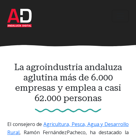
Ir
al
contenido
principal
La agroindustria andaluza
aglutina más de 6.000
empresas y emplea a casi
62.000 personas
El consejero de
Agricultura, Pesca, Agua y Desarrollo
Rural
, Ramón FernándezPacheco, ha destacado la