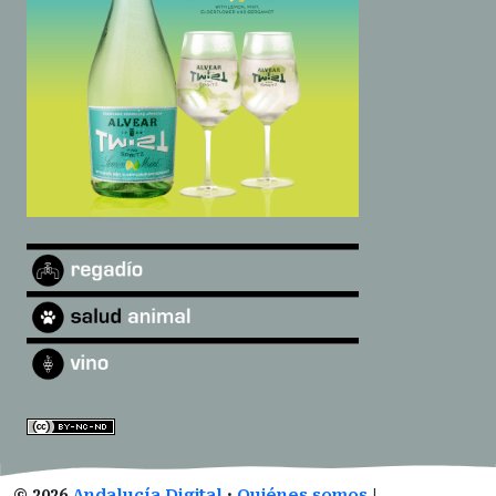
©
2026
Andalucía Digital
·
Quiénes somos
|