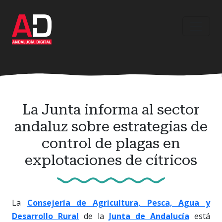
Ir
al
contenido
principal
La Junta informa al sector
andaluz sobre estrategias de
control de plagas en
explotaciones de cítricos
La
Consejería de Agricultura, Pesca, Agua y
Desarrollo Rural
de la
Junta de Andalucía
está