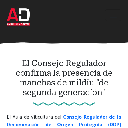
Ir
al
contenido
principal
El Consejo Regulador
confirma la presencia de
manchas de mildiu "de
segunda generación"
El Aula de Viticultura del
Consejo Regulador de la
Denominación de Origen Protegida (DOP)