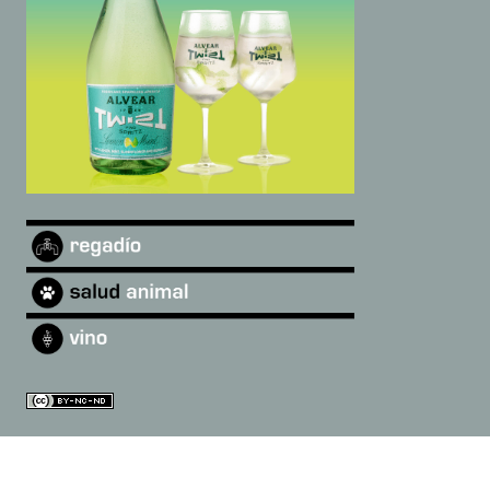
©
2026
Andalucía Digital
·
Quiénes somos
|