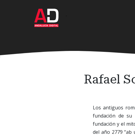
Ir
al
·
contenido
principal
Rafael S
Los antiguos roma
fundación de su 
fundación y el mit
del año 2779 “ab 