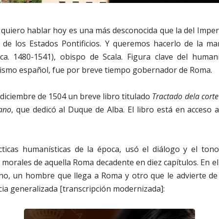
quiero hablar hoy es una más desconocida que la del Imperi
al de los Estados Pontificios. Y queremos hacerlo de la m
(ca. 1480-1541), obispo de Scala. Figura clave del huma
dismo español, fue por breve tiempo gobernador de Roma.
 diciembre de 1504 un breve libro titulado
Tractado dela cor
lano
, que dedicó al Duque de Alba. El libro está en acceso 
cticas humanísticas de la época, usó el diálogo y el ton
s morales de aquella Roma decadente en diez capítulos. En e
tino, un hombre que llega a Roma y otro que le advierte de
icia generalizada [transcripción modernizada]: