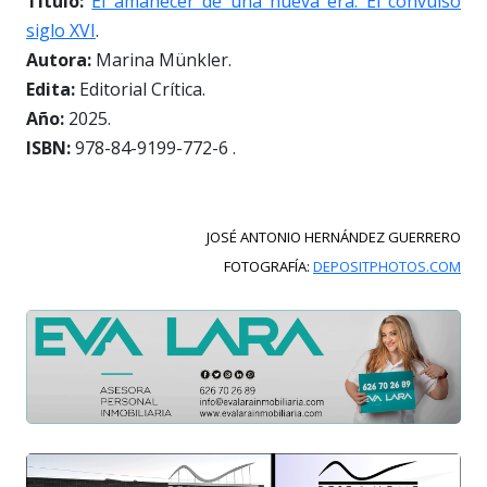
Título:
El amanecer de una nueva era. El convulso
siglo XVI
.
Autora:
Marina Münkler.
Edita:
Editorial Crítica.
Año:
2025.
ISBN:
978-84-9199-772-6 .
JOSÉ ANTONIO HERNÁNDEZ GUERRERO
FOTOGRAFÍA:
DEPOSITPHOTOS.COM