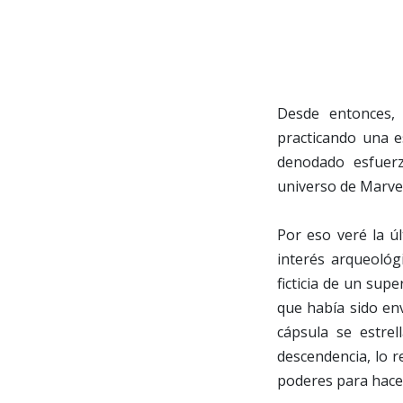
Desde entonces, 
practicando una e
denodado esfuer
universo de Marvel
Por eso veré la ú
interés arqueológ
ficticia de un sup
que había sido env
cápsula se estre
descendencia, lo r
poderes para hacer