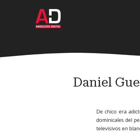
Ir
al
·
contenido
principal
Daniel Guer
De chico era adic
dominicales del pe
televisivos en bla