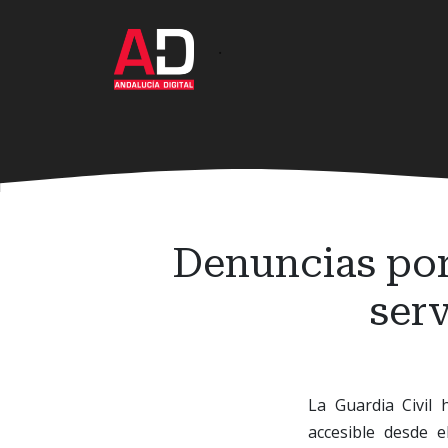
Ir
al
·
contenido
principal
Denuncias por 
ser
La Guardia Civil
accesible desde e