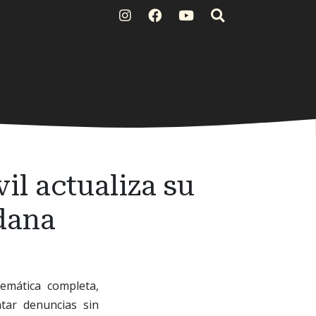
il actualiza su
dana
emática completa,
ntar denuncias sin