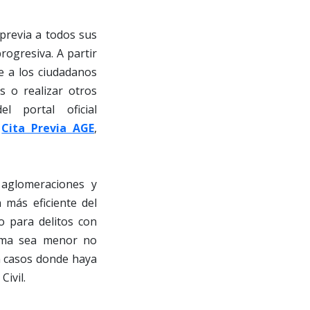
 previa a todos sus
ogresiva. A partir
e a los ciudadanos
s o realizar otros
l portal oficial
n
Cita Previa AGE
,
 aglomeraciones y
más eficiente del
o para delitos con
ctima sea menor no
n casos donde haya
ivil.