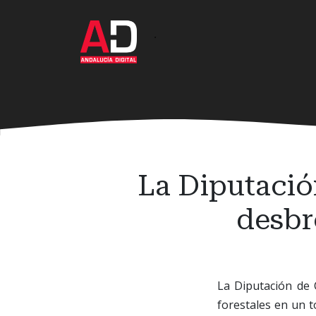
Ir
al
·
contenido
principal
La Diputació
desbr
La Diputación de 
forestales en un t