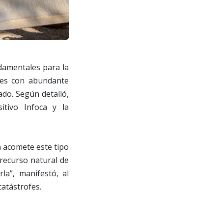
ndamentales para la
ales con abundante
ado. Según detalló,
itivo Infoca y la
n acomete este tipo
recurso natural de
la”, manifestó, al
atástrofes.