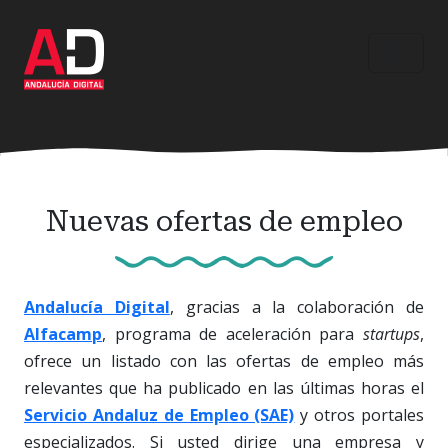
Ir
al
contenido
principal
Nuevas ofertas de empleo
Andalucía Digital
, gracias a la colaboración de
Alfacamp
, programa de aceleración para
startups
,
ofrece un listado con las ofertas de empleo más
relevantes que ha publicado en las últimas horas el
Servicio Andaluz de Empleo (SAE)
y otros portales
especializados. Si usted dirige una empresa y