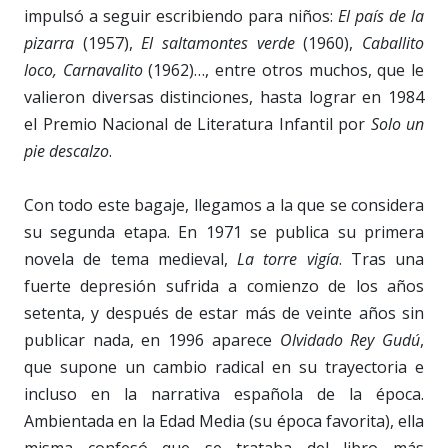
impulsó a seguir escribiendo para niños:
El país de la
pizarra
(1957),
El saltamontes verde
(1960),
Caballito
loco, Carnavalito
(1962)…, entre otros muchos, que le
valieron diversas distinciones, hasta lograr en 1984
el Premio Nacional de Literatura Infantil por
Solo un
pie descalzo
.
Con todo este bagaje, llegamos a la que se considera
su segunda etapa. En 1971 se publica su primera
novela de tema medieval,
La torre vigía
. Tras una
fuerte depresión sufrida a comienzo de los años
setenta, y después de estar más de veinte años sin
publicar nada, en 1996 aparece
Olvidado Rey Gudú
,
que supone un cambio radical en su trayectoria e
incluso en la narrativa española de la época.
Ambientada en la Edad Media (su época favorita), ella
misma confesó que se trataba del libro más