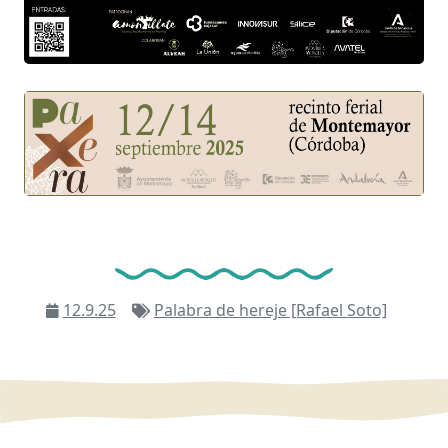
12.9.25
Palabra de hereje [Rafael Soto]