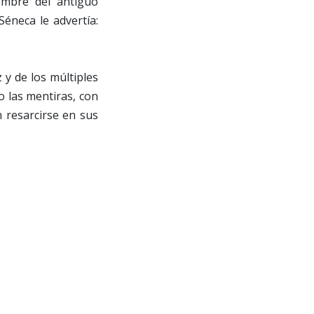
ombre del antiguo
éneca le advertía:
y de los múltiples
o las mentiras, con
 resarcirse en sus