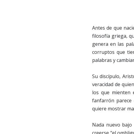
Antes de que naci
filosofía griega, 
genera en las pal
corruptos que tie
palabras y cambian
Su discípulo, Ari
veracidad de quien
los que mienten 
fanfarrón parece q
quiere mostrar may
Nada nuevo bajo e
creerse “el omblig