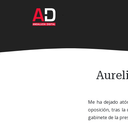
Ir
al
·
contenido
principal
Aurel
Me ha dejado atóni
oposición, tras la
gabinete de la pre