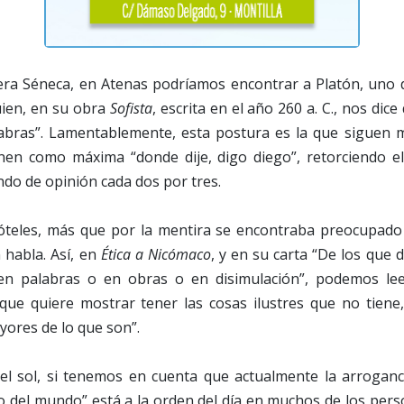
era Séneca, en Atenas podríamos encontrar a Platón, uno d
quien, en su obra
Sofista
, escrita en el año 260 a. C., nos dice
abras”. Lamentablemente, esta postura es la que siguen
nen como máxima “donde dije, digo diego”, retorciendo el 
do de opinión cada dos por tres.
stóteles, más que por la mentira se encontraba preocupado 
 habla. Así, en
Ética a Nicómaco
, y en su carta “De los que d
en palabras o en obras o en disimulación”, podemos leer
ue quiere mostrar tener las cosas ilustres que no tiene, 
ores de lo que son”.
l sol, si tenemos en cuenta que actualmente la arroganci
o del mundo” está a la orden del día en muchos de los per