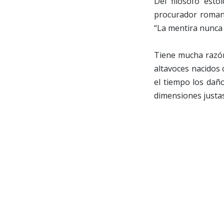
Del filósofo est
procurador romano
“La mentira nunca p
Tiene mucha razón
altavoces nacidos 
el tiempo los dañ
dimensiones justas