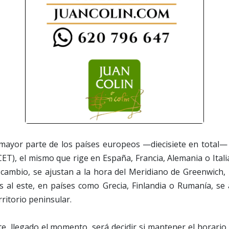
a mayor parte de los países europeos —diecisiete en total— 
ET), el mismo que rige en España, Francia, Alemania o Italia
cambio, se ajustan a la hora del Meridiano de Greenwich, i
ás al este, en países como Grecia, Finlandia o Rumanía, se
ritorio peninsular.
e, llegado el momento, será decidir si mantener el horario 