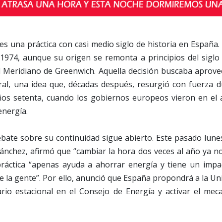
es una práctica con casi medio siglo de historia en España.
1974, aunque su origen se remonta a principios del siglo 
l Meridiano de Greenwich. Aquella decisión buscaba aprove
al, una idea que, décadas después, resurgió con fuerza du
ños setenta, cuando los gobiernos europeos vieron en el 
energía.
bate sobre su continuidad sigue abierto. Este pasado lunes
nchez, afirmó que “cambiar la hora dos veces al año ya no
práctica “apenas ayuda a ahorrar energía y tiene un impa
 de la gente”. Por ello, anunció que España propondrá a la 
ario estacional en el Consejo de Energía y activar el mec