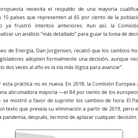
propuesta necesita el respaldo de una mayoría cualific
 15 países que representen al 65 por ciento de la poblaci
o ya frustró intentos anteriores. Aun así, la Comis
lizar un análisis “más detallado” para guiar la toma de deci
peo de Energía, Dan Jorgensen, recalcó que los cambios ho
egisladores adopten formalmente una decisión, aunque re
io dos veces al año es la vía más lógica para avanzar”.
r esta práctica no es nueva. En 2018, la Comisión Europea
 una abrumadora mayoría —el 84 por ciento de los europeos 
 se mostró a favor de suprimir los cambios de hora. El 
n texto que preveía su eliminación a partir de 2019, pero 
 La pandemia, después, terminó de aplazar cualquier decisión.