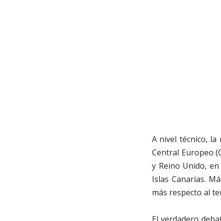
A nivel técnico, l
Central Europeo (C
y Reino Unido, en 
Islas Canarias. M
más respecto al ter
El verdadero debat