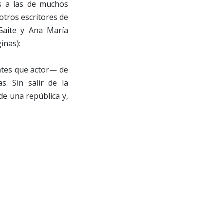
es a las de muchos
otros escritores de
Gaite y Ana María
inas):
ntes que actor— de
s. Sin salir de la
de una república y,