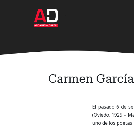
Ir
al
·
contenido
principal
Carmen García 
El pasado 6 de se
(Oviedo, 1925 – Ma
uno de los poetas 