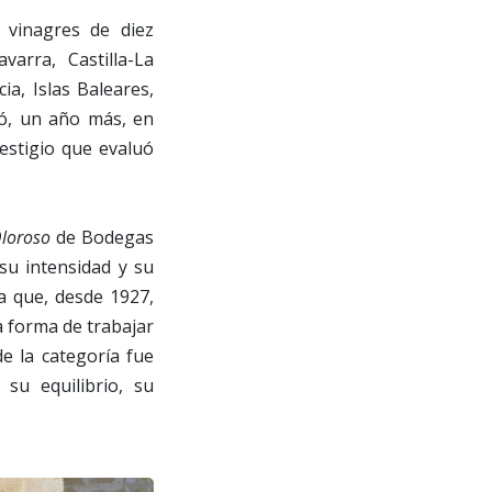
 vinagres de diez
arra, Castilla-La
, Islas Baleares,
ayó, un año más, en
estigio que evaluó
Oloroso
de Bodegas
su intensidad y su
a que, desde 1927,
a forma de trabajar
de la categoría fue
su equilibrio, su