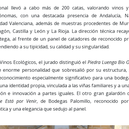
ional llevó a cabo más de 200 catas, valorando vinos y
nomas, con una destacada presencia de Andalucía, Nav
ad Valenciana, además de muestras procedentes de Murcia
agón, Castilla y León y La Rioja. La dirección técnica rec
ega, al frente de un panel de catadores de reconocido pr
ndiendo a su tipicidad, su calidad y su singularidad.
Vinos Ecológicos, el jurado distinguió el
Piedra Luenga Bio 
e enorme personalidad que sobresalió por su estructura, 
reconocimiento especialmente significativo para una bodeg
na identidad propia, vinculada a las viñas familiares y a un
ión e innovación a partes iguales. El otro gran galardón 
e Está por Venir
, de Bodegas Palomillo, reconocido por 
ica y una elegancia que sedujo al panel.