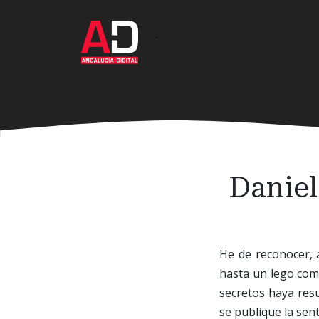
Ir
al
·
contenido
principal
Daniel
He de reconocer, 
hasta un lego como
secretos haya resu
se publique la sen