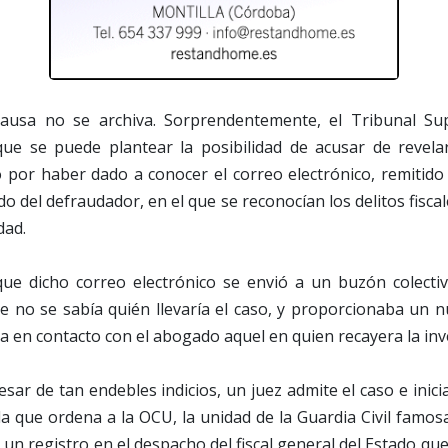
causa no se archiva. Sorprendentemente, el Tribunal Su
 que se puede plantear la posibilidad de acusar de revelar
 por haber dado a conocer el correo electrónico, remitido
o del defraudador, en el que se reconocían los delitos fiscal
dad.
ue dicho correo electrónico se envió a un buzón colectivo
e no se sabía quién llevaría el caso, y proporcionaba un 
a en contacto con el abogado aquel en quien recayera la inv
sar de tan endebles indicios, un juez admite el caso e inici
a que ordena a la OCU, la unidad de la Guardia Civil famo
r un registro en el despacho del fiscal general del Estado qu