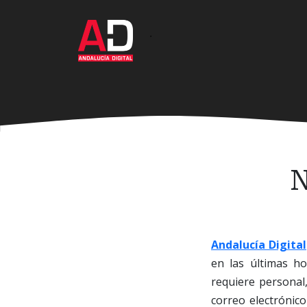
Ir
al
·
contenido
principal
N
Andalucía Digital
en las últimas h
requiere personal
correo electrónic