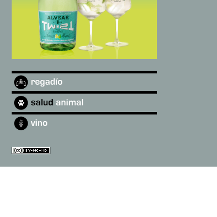
©
2026
Andalucía Digital
·
Quiénes somos
|
diarioandaluciadigital@gmail.com
Designed by
Open Themes
&
Nahuatl.mx
.