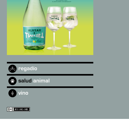
©
2026
Andalucía Digital
·
Quiénes somos
|