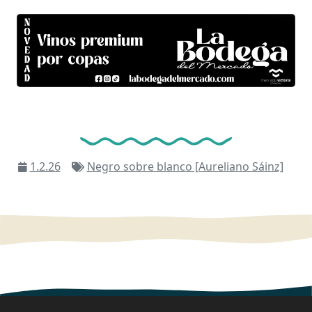
1.2.26
Negro sobre blanco [Aureliano Sáinz]