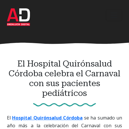
Ir
al
contenido
principal
El Hospital Quirónsalud
Córdoba celebra el Carnaval
con sus pacientes
pediátricos
El
Hospital Quirónsalud Córdoba
se ha sumado un
año más a la celebración del Carnaval con sus