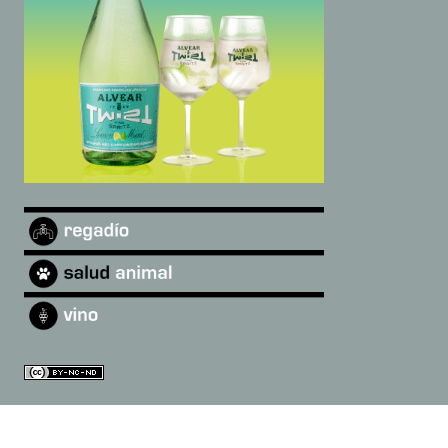
©
2026
Andalucía Digital
·
Quiénes somos
|