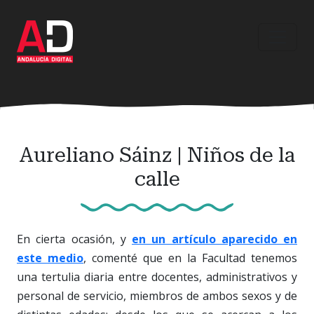
Ir
al
contenido
principal
Aureliano Sáinz | Niños de la
calle
En cierta ocasión, y
en un artículo aparecido en
este medio
, comenté que en la Facultad tenemos
una tertulia diaria entre docentes, administrativos y
personal de servicio, miembros de ambos sexos y de