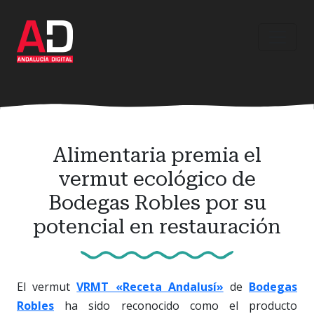
Ir
al
contenido
principal
Alimentaria premia el
vermut ecológico de
Bodegas Robles por su
potencial en restauración
El vermut
VRMT «Receta Andalusí»
de
Bodegas
Robles
ha sido reconocido como el producto