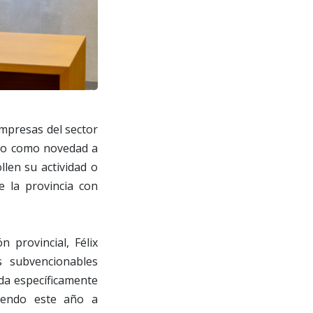
mpresas del sector
año como novedad a
len su actividad o
e la provincia con
 provincial, Félix
s subvencionables
da específicamente
uyendo este año a