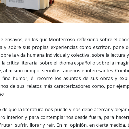
de ensayos, en los que Monterroso reflexiona sobre el oficio
aria y sobre sus propias experiencias como escritor, pone 
bre la vida humana individual y colectiva, sobre la lectura y
 la crítica literaria, sobre el idioma español o sobre la imagin
 y, al mismo tiempo, sencillos, amenos e interesantes. Com
n fino humor, él recorre los asuntos de sus obras y expli
unos de sus relatos más caracterizadores como, por ejempl
io
.
 de que la literatura nos puede y nos debe acercar y alejar d
ro interior y para contemplarnos desde fuera, para hacern
rutar, sufrir, llorar y reír. En mi opinión, en cierta medida