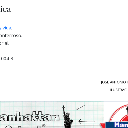
ica
y vida
.
nterroso.
rial.
004-3.
JOSÉ ANTONIO
ILUSTRAC