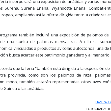
feria incorporará una exposición de anátidas y varios mon
res Sureña, Sureña Enana, Wyandotte Enana, Combatien
opeo, ampliando así la oferta dirigida tanto a criadores 
 programa también incluirá una exposición de palomos de
 de una suelta de palomas mensajeras. A ello se sumar
ómica vinculadas a productos avícolas autóctonos, una de 
ación busca acercar este patrimonio ganadero y alimentario a
ecordó que la feria “también está dirigida a la exposición de
stra provincia, como son los palomos de raza, paloma
smo modo, también estarán representadas otras aves exóti
de Guinea o las anátidas.
JUAN PABL
FOTOGRAFÍA: D