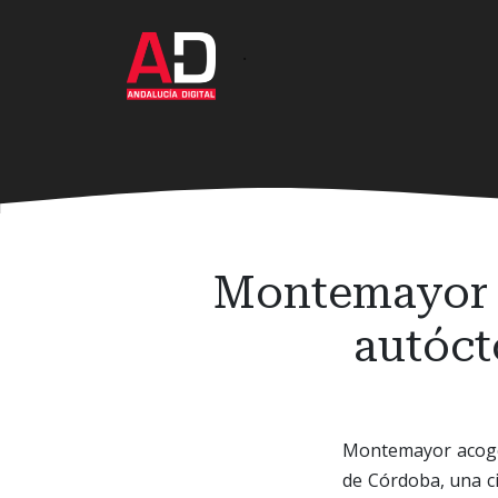
Ir
al
·
contenido
principal
Montemayor re
autóct
Montemayor acoger
de Córdoba, una ci