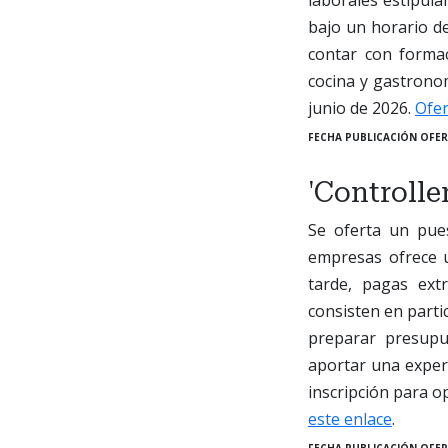
bajo un horario de
contar con formac
cocina y gastronom
junio de 2026.
Ofer
FECHA PUBLICACIÓN OFER
'Controlle
Se oferta un pu
empresas ofrece u
tarde, pagas ext
consisten en parti
preparar presupue
aportar una experi
inscripción para op
este enlace
.
FECHA PUBLICACIÓN OFER