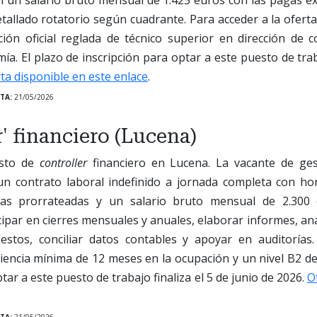
tallado rotatorio según cuadrante. Para acceder a la oferta
ión oficial reglada de técnico superior en dirección de c
ía. El plazo de inscripción para optar a este puesto de traba
ta disponible en este enlace
.
TA:
21/05/2026
r' financiero (Lucena)
esto de
controller
financiero en Lucena. La vacante de ges
n contrato laboral indefinido a jornada completa con h
ras prorrateadas y un salario bruto mensual de 2.300 
cipar en cierres mensuales y anuales, elaborar informes, ana
stos, conciliar datos contables y apoyar en auditorías.
encia mínima de 12 meses en la ocupación y un nivel B2 de 
tar a este puesto de trabajo finaliza el 5 de junio de 2026.
O
TA:
21/05/2026