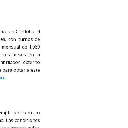
lico en Córdoba. El
les, con turnos de
o mensual de 1.069
e tres meses en la
ibrilador externo
n para optar a este
ace
.
empla un contrato
na. Las condiciones
xtras prorrateadas,