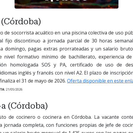
 (Córdoba)
o de socorrista acuático en una piscina colectiva de uso púb
al fijo discontinuo a jornada parcial de 30 horas semana
 a domingo, pagas extras prorrateadas y un salario brut
e nivel formativo mínimo de bachillerato, experiencia d
ación homologada SOS y PA, certificado de uso de desf
diomas inglés y francés con nivel A2. El plazo de inscripció
finaliza el 31 de mayo de 2026.
Oferta disponible en este enl
TA:
21/05/2026
-a (Córdoba)
sto de cocinero o cocinera en Córdoba. La vacante cont
 a jornada completa, con funciones propias de jefe de coci
n un salario bruto mensual de 1.425 euros con las pagas e