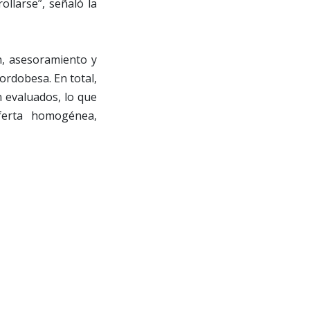
llarse”, señaló la
ón, asesoramiento y
cordobesa. En total,
n evaluados, lo que
oferta homogénea,