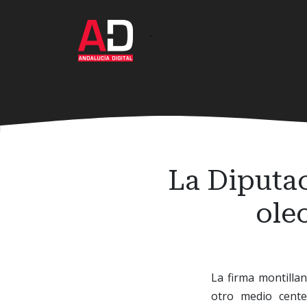
Ir
al
·
contenido
principal
La Diputa
oleo
La firma montilla
otro medio cente