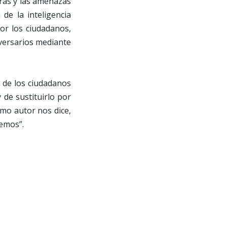
erras y las amenazas
de la inteligencia
 por los ciudadanos,
dversarios mediante
ón de los ciudadanos
 de sustituirlo por
smo autor nos dice,
uemos”.