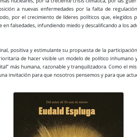
mas nucleares, por la creciente crisis climática, por las gu
posición a nuevas enfermedades por la falta de regulación 
 todo, por el crecimiento de líderes políticos que, elegidos
en falsedades, infundiendo miedo y descalificando a los a
ginal, positiva y estimulante su propuesta de la participaci
rioritaria de hacer visible un modelo de político inhumano y
ital” más humana, razonable y tranquilizadora. Como el mi
 una invitación para que nosotros pensemos y para que act