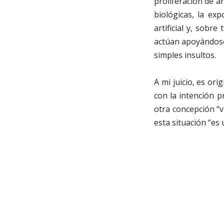
proliferación de ar
biológicas, la ex
artificial y, sobre
actúan apoyándose 
simples insultos.
A mi juicio, es ori
con la intención p
otra concepción “v
esta situación “es