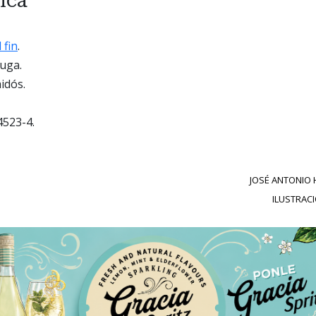
ica
 fin
.
uga.
idós.
523-4.
JOSÉ ANTONIO
ILUSTRAC