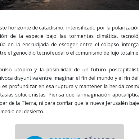
ste horizonte de cataclismo, intensificado por la polarizació
ión de la especie bajo las tormentas climática, tecnoló
túa en la encrucijada de escoger entre el colapso interga
re el genocidio tecnofeudal o el comunismo de lujo totalm
mpulso utópico y la posibilidad de un futuro poscapitali
ívoca disyuntiva entre imaginar el fin del mundo y el fin del
n es profundizar en esa ruptura y mantener la herida cosmo
ntasías solucionistas. Piensa que la imaginación apocalípti
ar de la Tierra, ni para confiar que la nueva Jerusalén baje
medio del desierto.