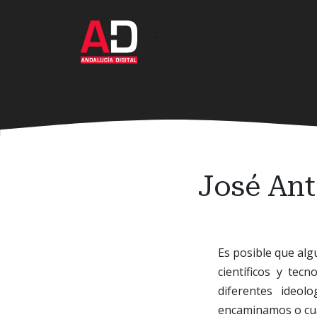
Ir
al
·
contenido
principal
José Ant
Es posible que alg
científicos y tec
diferentes ideol
encaminamos o cuál