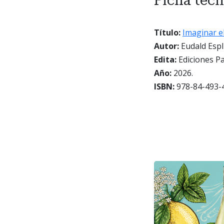
Ficha técn
Título:
Imaginar el
Autor:
Eudald Espl
Edita:
Ediciones Pa
Año:
2026.
ISBN:
978-84-493-4