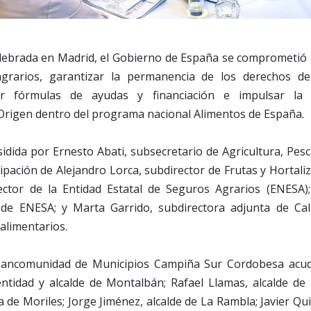
lebrada en Madrid, el Gobierno de España se comprometió 
grarios, garantizar la permanencia de los derechos de
izar fórmulas de ayudas y financiación e impulsar l
rigen dentro del programa nacional Alimentos de España.
sidida por Ernesto Abati, subsecretario de Agricultura, Pesc
ipación de Alejandro Lorca, subdirector de Frutas y Hortaliza
ector de la Entidad Estatal de Seguros Agrarios (ENESA
 de ENESA; y Marta Garrido, subdirectora adjunta de Cal
alimentarios.
Mancomunidad de Municipios Campiña Sur Cordobesa acud
ntidad y alcalde de Montalbán; Rafael Llamas, alcalde de 
 de Moriles; Jorge Jiménez, alcalde de La Rambla; Javier Qui