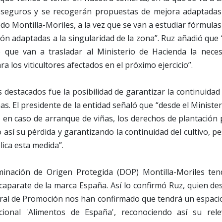
oseguros y se recogerán propuestas de mejora adaptadas
edo Montilla-Moriles, a la vez que se van a estudiar fórmula
ción adaptadas a la singularidad de la zona”. Ruz añadió qu
que van a trasladar al Ministerio de Hacienda la neces
ra los viticultores afectados en el próximo ejercicio”.
 destacados fue la posibilidad de garantizar la continuidad 
s. El presidente de la entidad señaló que “desde el Minister
, en caso de arranque de viñas, los derechos de plantació
o así su pérdida y garantizando la continuidad del cultivo, p
ica esta medida”.
inación de Origen Protegida (DOP) Montilla-Moriles ten
caparate de la marca España. Así lo confirmó Ruz, quien de
ral de Promoción nos han confirmado que tendrá un espaci
ional 'Alimentos de España', reconociendo así su relev