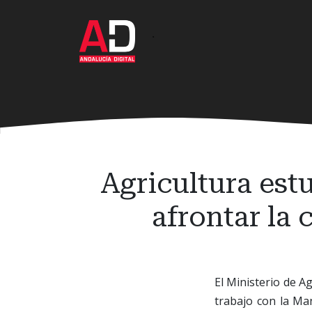
Ir
al
·
contenido
principal
Agricultura est
afrontar la 
El Ministerio de A
trabajo con la M