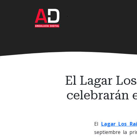
Ir
al
·
contenido
principal
El Lagar Lo
celebrarán 
El
Lagar Los Ra
septiembre la pr