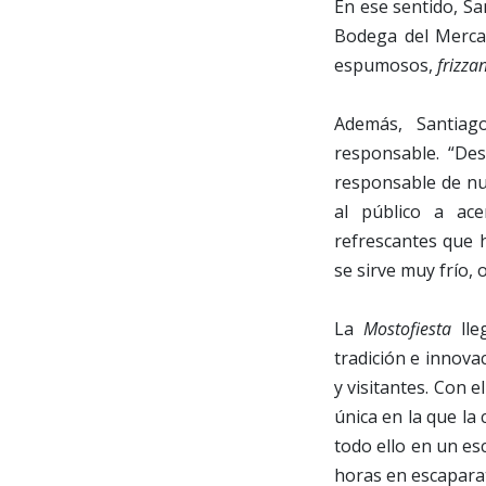
En ese sentido, Sa
Bodega del Mercad
espumosos,
frizza
Además, Santiag
responsable. “D
responsable de nue
al público a ace
refrescantes que 
se sirve muy frío, 
La
Mostofiesta
lle
tradición e innov
y visitantes. Con 
única en la que la 
todo ello en un es
horas en escaparat