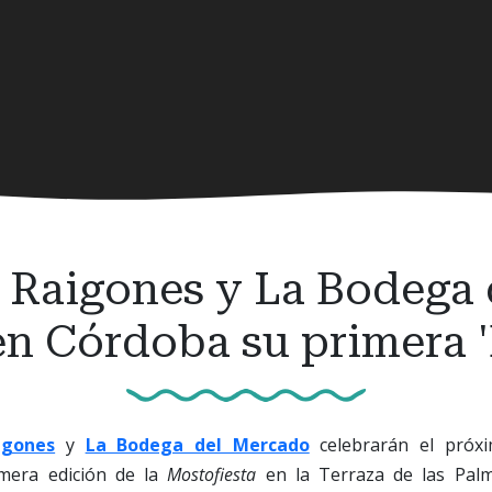
s Raigones y La Bodega
en Córdoba su primera '
igones
y
La Bodega del Mercado
celebrarán el próx
imera edición de la
Mostofiesta
en la Terraza de las Pal