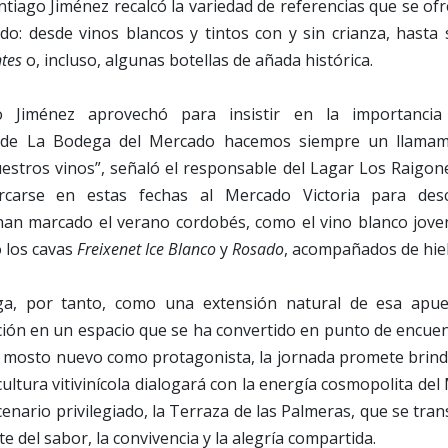
ntiago Jiménez recalcó la variedad de referencias que se ofr
o: desde vinos blancos y tintos con y sin crianza, hasta s
ntes
o, incluso, algunas botellas de añada histórica.
o Jiménez aprovechó para insistir en la importanc
esde La Bodega del Mercado hacemos siempre un llamam
stros vinos”, señaló el responsable del Lagar Los Raigone
rcarse en estas fechas al Mercado Victoria para des
han marcado el verano cordobés, como el vino blanco jov
o los cavas
Freixenet Ice Blanco
y
Rosado
, acompañados de hiel
ga, por tanto, como una extensión natural de esa apu
ación en un espacio que se ha convertido en punto de encue
el mosto nuevo como protagonista, la jornada promete brin
cultura vitivinícola dialogará con la energía cosmopolita del
cenario privilegiado, la Terraza de las Palmeras, que se tr
e del sabor, la convivencia y la alegría compartida.