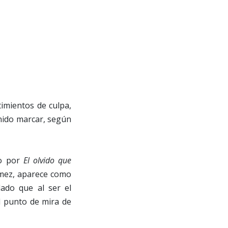
timientos de culpa,
nido marcar, según
do por
El olvido que
ómez, aparece como
dado que al ser el
l punto de mira de