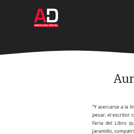
Ir
al
·
contenido
principal
Aur
“Y acercarse a la l
pesar, el escritor
Feria del Libro q
Jaramillo, compatr