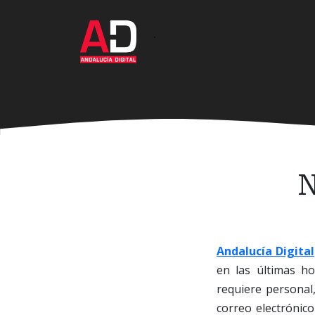
Ir
al
·
contenido
principal
N
Andalucía Digital
en las últimas h
requiere personal
correo electrónic