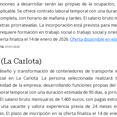
nciones a desarrollar serán las propias de la ocupación,
plicable. Se ofrece contrato laboral temporal con una dur
 completa, con horario de mañana y tardes. El salario bruto 
xtras prorrateadas. La incorporación está prevista para me
requiere formación en trabajo social o trabajo social y orien
ferta finaliza el 14 de enero de 2026.
Oferta disponible en es
TA:
07/01/2026
(La Carlota)
iseño y transformación de contenedores de transporte m
ial en La Carlota. La persona seleccionada realizará t
tividad de la empresa, desarrollando funciones propias del
boral temporal con una duración estimada de 90 días, a jor
 El salario bruto mensual es de 1.400 euros, con pagas extr
 una vacante y valora experiencia previa de 24 meses e
s. El plazo de inscripción en la oferta finaliza el 14 de e