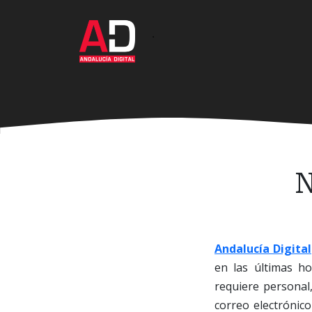
Ir
al
·
contenido
principal
N
Andalucía Digital
en las últimas h
requiere personal
correo electrónic