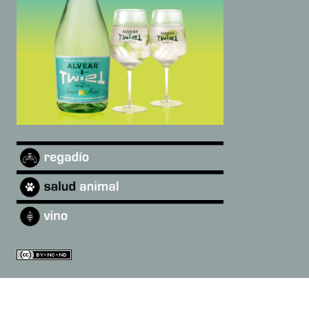
©
2026
Andalucía Digital
·
Quiénes somos
|