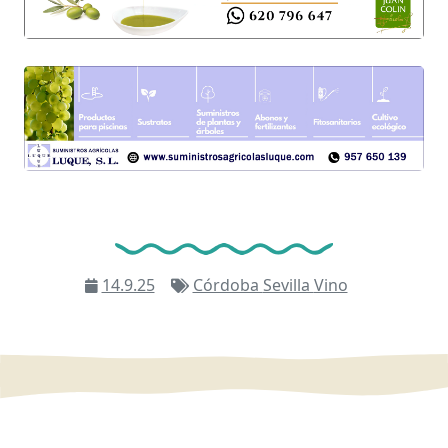
14.9.25
Córdoba
Sevilla
Vino