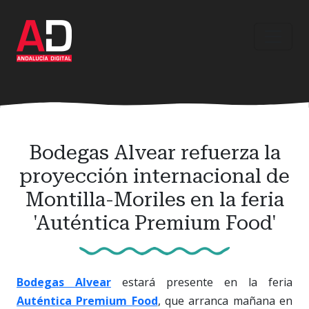
Ir
al
contenido
principal
Bodegas Alvear refuerza la
proyección internacional de
Montilla-Moriles en la feria
'Auténtica Premium Food'
Bodegas Alvear
estará presente en la feria
Auténtica Premium Food
, que arranca mañana en